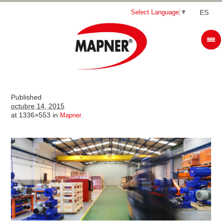
Select Language
▼
ES
Published
octubre 14, 2015
at 1336×553 in
.
Mapner